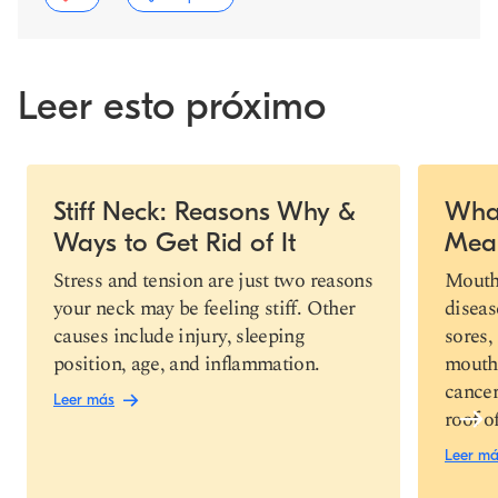
Leer esto próximo
Slide 1 of 4
Stiff Neck: Reasons Why &
What
Ways to Get Rid of It
Mea
Copiar link
Stress and tension are just two reasons
Mouth 
your neck may be feeling stiff. Other
diseas
causes include injury, sleeping
sores,
position, age, and inflammation.
mouth 
cancer
Leer más
roof o
Leer m