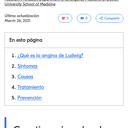
University School of Medicine
Última actualización
0
0
Compartir
March 26, 2021
En esta página
¿Qué es la angina de Ludwig?
Síntomas
Causas
Copiar link
Tratamiento
Prevención