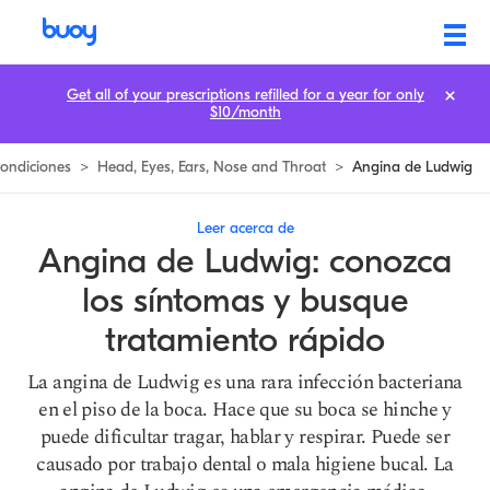
Ludwig’s Angina | Conoce los Síntomas y Busca Tratamiento Rápido 
Get all of your prescriptions refilled for a year for only
$10/month
ondiciones
>
Head, Eyes, Ears, Nose and Throat
>
Angina de Ludwig
Leer acerca de
Angina de Ludwig: conozca
los síntomas y busque
tratamiento rápido
La angina de Ludwig es una rara infección bacteriana
en el piso de la boca. Hace que su boca se hinche y
puede dificultar tragar, hablar y respirar. Puede ser
causado por trabajo dental o mala higiene bucal. La