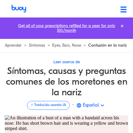
Nariz magullada | Causas y cómo curar una nariz rota o magullada
Get all of your prescriptions refilled for a year for only
$10/month
Aprender
>
Síntomas
>
Eyes, Ears, Nose
>
Contusión en la nariz
Leer acerca de
Síntomas, causas y preguntas
comunes de los moretones en
la nariz
·
Español
⚡️ Traducido usando IA