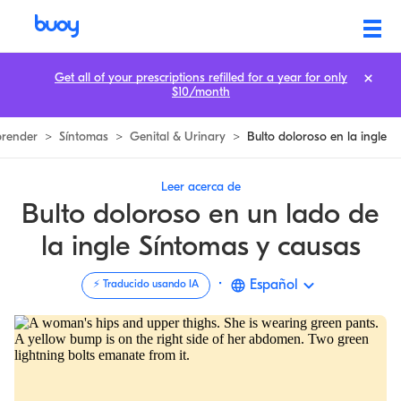
Bulto doloroso en el costado de la ingle | Causas comunes y opciones d
Get all of your prescriptions refilled for a year for only
$10/month
render
>
Síntomas
>
Genital & Urinary
>
Bulto doloroso en la ingle
Leer acerca de
Bulto doloroso en un lado de
la ingle Síntomas y causas
·
Español
⚡️ Traducido usando IA