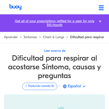
Qué Causa Falta de Aire Cuando Acostado | Buoy
Get all of your prescriptions refilled for a year for only
$10/month
Aprender
>
Síntomas
>
Chest & Lungs
>
Dificultad para respirar
Leer acerca de
Dificultad para respirar al
acostarse Síntoma, causas y
preguntas
·
Español
⚡️ Traducido usando IA