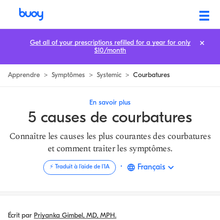
Top Causes de Douleurs Corporelles | Comment Aider la Douleur Musc
Get all of your prescriptions refilled for a year for only
$10/month
Apprendre
>
Symptômes
>
Systemic
>
Courbatures
En savoir plus
5 causes de courbatures
Connaître les causes les plus courantes des courbatures
et comment traiter les symptômes.
·
Français
⚡️ Traduit à l'aide de l'IA
Écrit par
Priyanka Gimbel, MD, MPH.