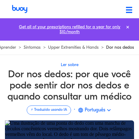
Dor no Dedo | Possíveis Causas, Artrite, & Tratamento |
Get all of your prescriptions refilled for a year for only
$10/month
Aprender
>
Sintomas
>
Upper Extremities & Hands
>
Dor nos dedos
Ler sobre
Dor nos dedos: por que você
pode sentir dor nos dedos e
quando consultar um médico
·
Português
⚡️ Traduzido usando IA