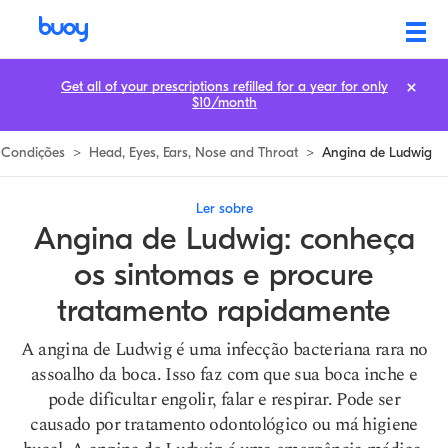
Ludwig’s Angina | Conheça os Sintomas e Procure Tratamento Rápido
Get all of your prescriptions refilled for a year for only
$10/month
Condições
>
Head, Eyes, Ears, Nose and Throat
>
Angina de Ludwig
Ler sobre
Angina de Ludwig: conheça
os sintomas e procure
tratamento rapidamente
A angina de Ludwig é uma infecção bacteriana rara no
assoalho da boca. Isso faz com que sua boca inche e
pode dificultar engolir, falar e respirar. Pode ser
causado por tratamento odontológico ou má higiene