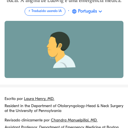
bucal. A angina de Ludwig é uma emergência médica.
·
Português
⚡️ Traduzido usando IA
Escrito por
Laura Henry, MD.
Resident in the Department of Otolaryngology-Head & Neck Surgery
at the University of Pennsylvania
Revisado clinicamente por
Chandra Manuelpillai, MD.
Assistant Professor, Department of Emergency Medicine at Boston