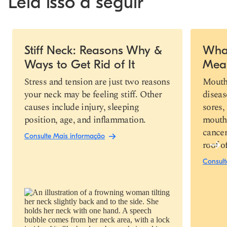
Leia isso a seguir
Slide 1 of 4
Stiff Neck: Reasons Why &
What
Ways to Get Rid of It
Mea
Link de cópia
Stress and tension are just two reasons
Mouth 
your neck may be feeling stiff. Other
diseas
causes include injury, sleeping
sores,
position, age, and inflammation.
mouth 
cancer
Consulte Mais informação
roof o
Consult