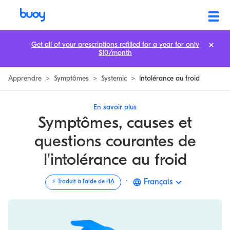
Intolérance au froid Symptômes, Causes & Questions courantes | Buoy
Get all of your prescriptions refilled for a year for only
$10/month
Apprendre
>
Symptômes
>
Systemic
>
Intolérance au froid
En savoir plus
Symptômes, causes et
questions courantes de
l'intolérance au froid
·
Français
⚡️ Traduit à l'aide de l'IA