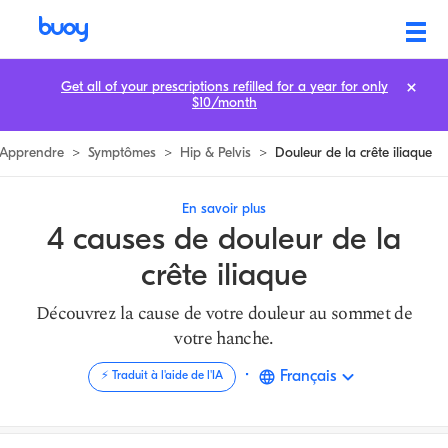
Top 4 Causes de Douleur de la Crête Iliaque | Buoy
Get all of your prescriptions refilled for a year for only
$10/month
Apprendre
>
Symptômes
>
Hip & Pelvis
>
Douleur de la crête iliaque
En savoir plus
4 causes de douleur de la
crête iliaque
Découvrez la cause de votre douleur au sommet de
votre hanche.
·
Français
⚡️ Traduit à l'aide de l'IA