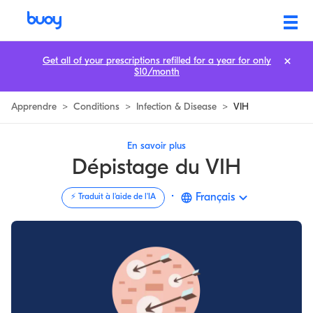
HIV Test | Connaître les Bases: Quand, Où, Pourquoi & Comment | B
Get all of your prescriptions refilled for a year for only
$10/month
Apprendre
>
Conditions
>
Infection & Disease
>
VIH
En savoir plus
Dépistage du VIH
·
Français
⚡️ Traduit à l'aide de l'IA