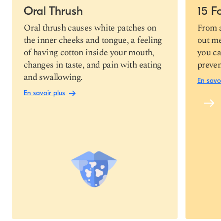
Oral Thrush
15 F
Copier le
Oral thrush causes white patches on
From a
lien
the inner cheeks and tongue, a feeling
out me
of having cotton inside your mouth,
you ca
changes in taste, and pain with eating
preven
and swallowing.
En savoi
En savoir plus