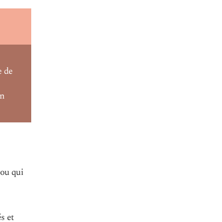
e de
un
 ou qui
s et