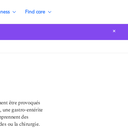
lness
Find care
ment être provoqués
, une gastro-entérite
omprennent des
es ou la chirurgie.