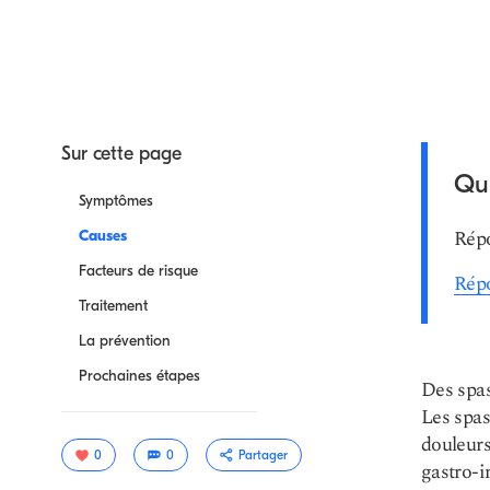
Sur cette page
Qui
Symptômes
Répo
Causes
Facteurs de risque
Répo
Traitement
La prévention
Prochaines étapes
Des spas
Les spas
douleurs
0
0
Partager
gastro-i