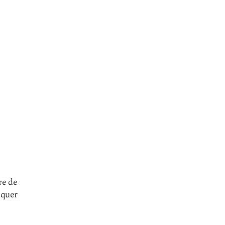
re de
oquer