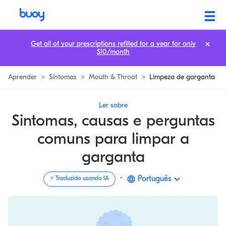
Limpeza constante da garganta | 8 causas e remédios para limpar a gar
Get all of your prescriptions refilled for a year for only
$10/month
Aprender
>
Sintomas
>
Mouth & Throat
>
Limpeza de garganta
Ler sobre
Sintomas, causas e perguntas
comuns para limpar a
garganta
·
Português
⚡️ Traduzido usando IA