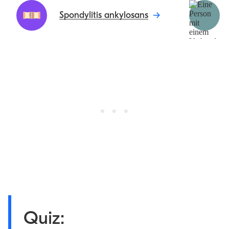
Spondylitis ankylosans
Quiz: