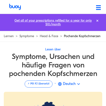
Pochender Kopfschmerz Ursachen & Linderung finden |
Get all of your prescriptions refilled for a year for only
$10/month
Lernen
>
Symptome
>
Head & Face
>
Pochende Kopfschmerzen
Lesen über
Symptome, Ursachen und
häufige Fragen von
pochenden Kopfschmerzen
·
Deutsch
⚡️ Mit KI übersetzt