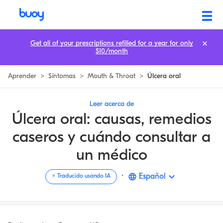
Úlcera Bucal | Causas de las úlceras bucales, tratamiento y factores de 
Get all of your prescriptions refilled for a year for only
$10/month
Aprender
>
Síntomas
>
Mouth & Throat
>
Úlcera oral
Leer acerca de
Úlcera oral: causas, remedios
caseros y cuándo consultar a
un médico
·
Español
⚡️ Traducido usando IA