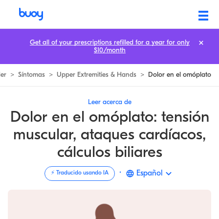
Dolor en la escápula | Cuándo saber que es grave | Buoy
Get all of your prescriptions refilled for a year for only
$10/month
er
>
Síntomas
>
Upper Extremities & Hands
>
Dolor en el omóplato
Leer acerca de
Dolor en el omóplato: tensión
muscular, ataques cardíacos,
cálculos biliares
·
Español
⚡️ Traducido usando IA