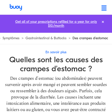
9 Raisons Vous Avez Des Crampes D'estomac | Buoy Health
Get all of your prescriptions refilled for a year for only
$10/month
>
Symptômes
>
Gastrointestinal & Buttocks
>
Des crampes d'estomac
En savoir plus
Quelles sont les causes des
crampes d’estomac ?
Des crampes d'estomac (ou abdominales) peuvent
survenir après avoir mangé et peuvent sembler sourdes
ou ressembler à des douleurs aiguës. Parfois, cela
provoque de la diarrhée. Les causes incluent une
intoxication alimentaire, une intolérance aux produits
laitiers ou au gluten, ou vous avez peut-être contracté