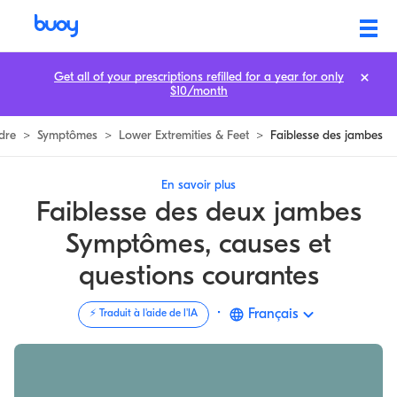
Faiblesse dans les Jambes | 9 Causes Possibles, Traitement & Plus | Bu
Get all of your prescriptions refilled for a year for only
$10/month
dre
>
Symptômes
>
Lower Extremities & Feet
>
Faiblesse des jambes
En savoir plus
Faiblesse des deux jambes
Symptômes, causes et
questions courantes
·
Français
⚡️ Traduit à l'aide de l'IA