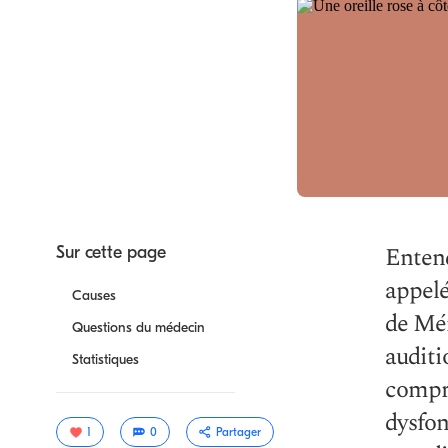
Entend
Sur cette page
appelé
Causes
de Mén
Questions du médecin
auditi
Statistiques
compr
dysfon
1
0
Partager