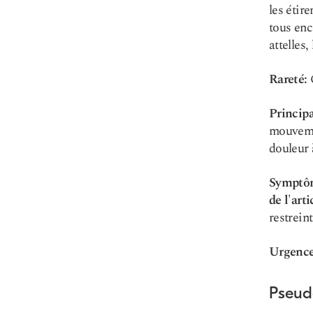
les étir
tous enc
attelles
Rareté:
Princip
mouvemen
douleur 
Symptôm
de l'art
restrein
Urgence
Pseud