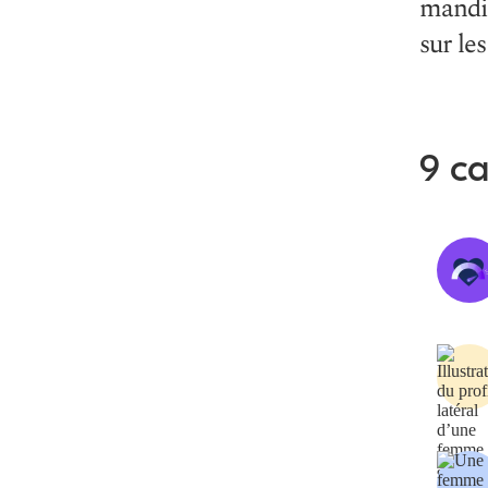
mandib
sur le
9 ca
Copier le
lien