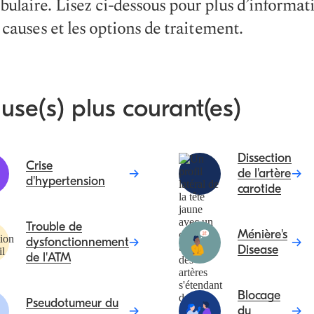
ulaire. Lisez ci-dessous pour plus d’informat
s causes et les options de traitement.
use(s) plus courant(es)
Dissection
Crise
de l'artère
d'hypertension
carotide
Trouble de
Ménière's
dysfonctionnement
Disease
de l'ATM
Blocage
Pseudotumeur du
du