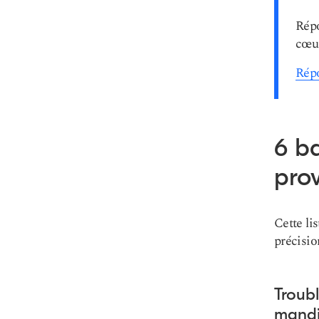
Répo
cœu
Répo
6 ba
pro
Cette li
précisio
Troubl
mandi