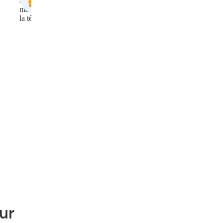
(labyrinthitis)
ur