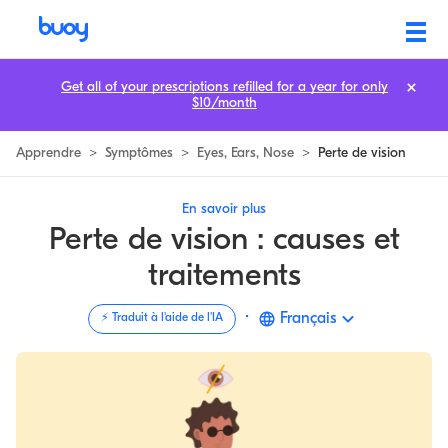
Perte de vision | Perte de vision d'un œil | Quand savoir que c'est sérieu
Get all of your prescriptions refilled for a year for only
$10/month
Apprendre
>
Symptômes
>
Eyes, Ears, Nose
>
Perte de vision
En savoir plus
Perte de vision : causes et
traitements
·
Français
⚡️ Traduit à l'aide de l'IA