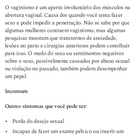
O vaginismo é um aperto involuntário dos músculos na
abertura vaginal. Causa dor quando você tenta fazer
sexo e pode impedir a penetração. Não se sabe por que
algumas mulheres contraem vaginismo, mas algumas
pesquisas mostram que transtornos de ansiedade,
lesões no parto e cirurgias anteriores podem contribuir
para isso. O medo do sexo ou sentimentos negativos
sobre o sexo, possivelmente causados por abuso sexual
ou violação no passado, também podem desempenhar
um papel.
Incomum
Outros sintomas que você pode ter:
Perda do desejo sexual
Incapaz de fazer um exame pélvico ou inserir um