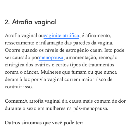
2. Atrofia vaginal
Atrofia vaginal ou
vaginite atrófica
, é afinamento,
ressecamento e inflamação das paredes da vagina.
Ocorre quando os níveis de estrogênio caem. Isto pode
ser causado por
menopausa
, amamentação, remoção
cirúrgica dos ovários e certos tipos de tratamentos
contra o câncer. Mulheres que fumam ou que nunca
deram à luz por via vaginal correm maior risco de
contrair isso.
Comum:
A atrofia vaginal é a causa mais comum de dor
durante o sexo em mulheres na pós-menopausa.
Outros sintomas que você pode ter: