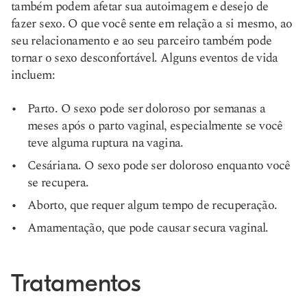
também podem afetar sua autoimagem e desejo de
fazer sexo. O que você sente em relação a si mesmo, ao
seu relacionamento e ao seu parceiro também pode
tornar o sexo desconfortável. Alguns eventos de vida
incluem:
Parto. O sexo pode ser doloroso por semanas a
meses após o parto vaginal, especialmente se você
teve alguma ruptura na vagina.
Cesáriana. O sexo pode ser doloroso enquanto você
se recupera.
Aborto, que requer algum tempo de recuperação.
Amamentação, que pode causar secura vaginal.
Tratamentos