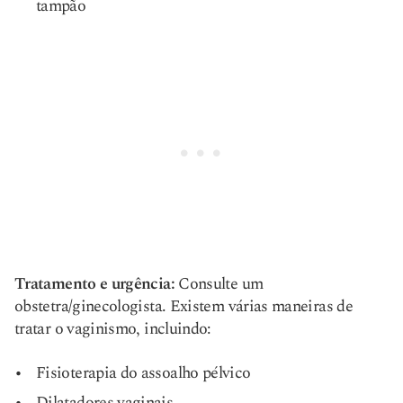
tampão
Tratamento e urgência:
Consulte um
obstetra/ginecologista. Existem várias maneiras de
tratar o vaginismo, incluindo:
Fisioterapia do assoalho pélvico
Dilatadores vaginais