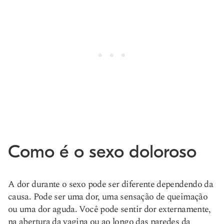
Como é o sexo doloroso
A dor durante o sexo pode ser diferente dependendo da
causa. Pode ser uma dor, uma sensação de queimação
ou uma dor aguda. Você pode sentir dor externamente,
na abertura da vagina ou ao longo das paredes da