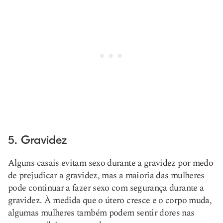
5. Gravidez
Alguns casais evitam sexo durante a gravidez por medo
de prejudicar a gravidez, mas a maioria das mulheres
pode continuar a fazer sexo com segurança durante a
gravidez. À medida que o útero cresce e o corpo muda,
algumas mulheres também podem sentir dores nas