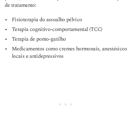
de tratamento:
Fisioterapia do assoalho pélvico
Terapia cognitivo-comportamental (TCC)
Terapia de ponto-gatilho
Medicamentos como cremes hormonais, anestésicos
locais e antidepressivos