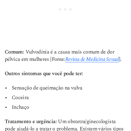
Comum:
Vulvodínia é a causa mais comum de dor
pélvica em mulheres [Fonte:
Revista de Medicina Sexual
].
Outros sintomas que você pode ter:
Sensação de queimação na vulva
Coceira
Inchaço
Tratamento e urgência:
Um obstetra/ginecologista
pode ajudá-lo a tratar o problema. Existem vários tipos