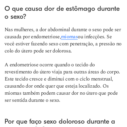
O que causa dor de estômago durante
o sexo?
Nas mulheres, a dor abdominal durante o sexo pode ser
causada por endometriose,
miomas
ou infecções. Se
você estiver fazendo sexo com penetração, a pressão no
colo do útero pode ser dolorosa.
A endometriose ocorre quando o tecido do
revestimento do útero viaja para outras áreas do corpo.
Este tecido cresce e diminui com o ciclo menstrual,
causando dor onde quer que esteja localizado. Os
miomas também podem causar dor no útero que pode
ser sentida durante o sexo.
Por que faço sexo doloroso durante a