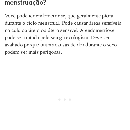
menstruação?
Você pode ter endometriose, que geralmente piora
durante o ciclo menstrual. Pode causar áreas sensíveis
no colo do útero ou útero sensível. A endometriose
pode ser tratada pelo seu ginecologista. Deve ser
avaliado porque outras causas de dor durante o sexo
podem ser mais perigosas.