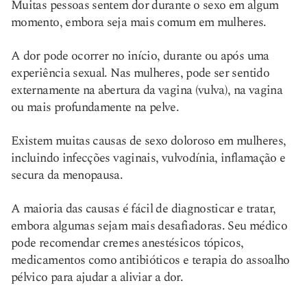
Muitas pessoas sentem dor durante o sexo em algum
momento, embora seja mais comum em mulheres.
A dor pode ocorrer no início, durante ou após uma
experiência sexual. Nas mulheres, pode ser sentido
externamente na abertura da vagina (vulva), na vagina
ou mais profundamente na pelve.
Existem muitas causas de sexo doloroso em mulheres,
incluindo infecções vaginais, vulvodínia, inflamação e
secura da menopausa.
A maioria das causas é fácil de diagnosticar e tratar,
embora algumas sejam mais desafiadoras. Seu médico
pode recomendar cremes anestésicos tópicos,
medicamentos como antibióticos e terapia do assoalho
pélvico para ajudar a aliviar a dor.