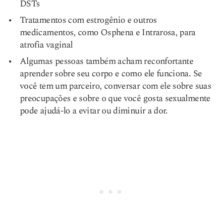
DSTs
Tratamentos com estrogênio e outros
medicamentos, como Osphena e Intrarosa, para
atrofia vaginal
Algumas pessoas também acham reconfortante
aprender sobre seu corpo e como ele funciona. Se
você tem um parceiro, conversar com ele sobre suas
preocupações e sobre o que você gosta sexualmente
pode ajudá-lo a evitar ou diminuir a dor.