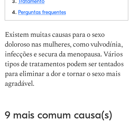
Tratamento
Link de cópia
Perguntas frequentes
Existem muitas causas para o sexo
doloroso nas mulheres, como vulvodínia,
infecções e secura da menopausa. Vários
tipos de tratamentos podem ser tentados
para eliminar a dor e tornar o sexo mais
agradável.
9 mais comum causa(s)