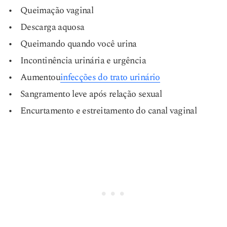
Queimação vaginal
Descarga aquosa
Queimando quando você urina
Incontinência urinária e urgência
Aumentou
infecções do trato urinário
Sangramento leve após relação sexual
Encurtamento e estreitamento do canal vaginal