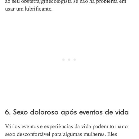
ao seu obstetra/ginecologista se não há problema em
usar um lubrificante.
6. Sexo doloroso após eventos de vida
Vários eventos e experiências da vida podem tornar o
sexo desconfortável para algumas mulheres. Eles