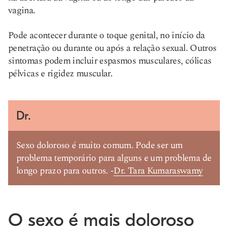
vagina.
Pode acontecer durante o toque genital, no início da
penetração ou durante ou após a relação sexual. Outros
sintomas podem incluir espasmos musculares, cólicas
pélvicas e rigidez muscular.
Dr.
Sexo doloroso é muito comum. Pode ser um
problema temporário para alguns e um problema de
longo prazo para outros. -
Dr. Tara Kumaraswamy
O sexo é mais doloroso