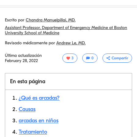
Escrito por
Chandra Manuelpillai, MD.
Assistant Professor, Department of Emergency Medicine at Boston
University School of Medicine
Revisado médicamente por
Andrew Le, MD.
Última actualización
3
0
Compartir
February 28, 2022
En esta página
¿Qué es arcadas?
Causas
arcadas en niños
Copiar link
Tratamiento