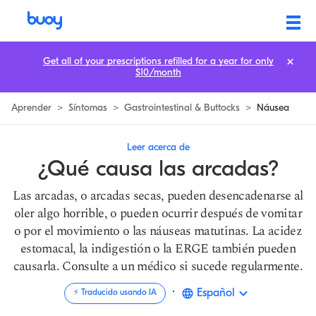
Arcadas: 9 Causas & Cómo parar vómitos secos | Buoy
Get all of your prescriptions refilled for a year for only
$10/month
Aprender
>
Síntomas
>
Gastrointestinal & Buttocks
>
Náusea
Leer acerca de
¿Qué causa las arcadas?
Las arcadas, o arcadas secas, pueden desencadenarse al
oler algo horrible, o pueden ocurrir después de vomitar
o por el movimiento o las náuseas matutinas. La acidez
estomacal, la indigestión o la ERGE también pueden
causarla. Consulte a un médico si sucede regularmente.
·
Español
⚡️ Traducido usando IA